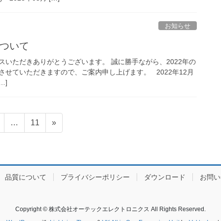
お知らせ
について
スいただきありがとうございます。 誠に勝手ながら、2022年の
せていただきますので、ご案内申し上げます。 2022年12月
…]
固
固
…
11
»
定
定
ペ
ペ
ー
ー
ジ
ジ
品質について
プライバシーポリシー
ダウンロード
お問い
Copyright © 株式会社オーテックエレクトロニクス All Rights Reserved.