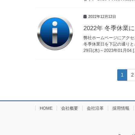
2022年12月12日
2022年 冬季休業
弊社ホームページにアクセ
冬季休業日を下記の通りとさ
29日(木)～2023年01月04 [
投
固
1
2
稿
定
ペ
ナ
ー
ビ
ジ
HOME
会社概要
会社沿革
採用情報
ゲ
ー
シ