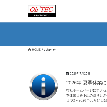
コ
ナ
ン
ビ
テ
ゲ
ン
ー
ツ
シ
へ
ョ
ス
ン
キ
に
ッ
移
HOME
お知らせ
プ
動
2026年7月20日
2026年 夏季休業
弊社ホームページにアクセ
季休業日を下記の通りとさせ
日(火)～2026年08月14日(金)