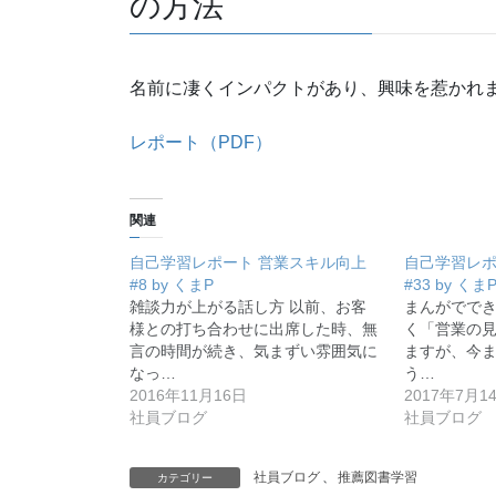
の方法
名前に凄くインパクトがあり、興味を惹かれ
レポート（PDF）
関連
自己学習レポート 営業スキル向上
自己学習レポ
#8 by くまP
#33 by くま
雑談力が上がる話し方 以前、お客
まんがででき
様との打ち合わせに出席した時、無
く「営業の
言の時間が続き、気まずい雰囲気に
ますが、今
なっ…
う…
2016年11月16日
2017年7月1
社員ブログ
社員ブログ
社員ブログ
、
推薦図書学習
カテゴリー