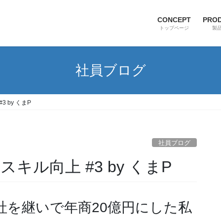
CONCEPT
PRO
トップページ
製
社員ブログ
 by くまP
社員ブログ
キル向上 #3 by くまP
社を継いで年商20億円にした私