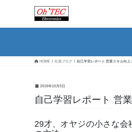
コ
ナ
ン
ビ
テ
ゲ
ン
ー
ツ
シ
へ
ョ
ス
ン
キ
に
ッ
移
HOME
社員ブログ
自己学習レポート 営業スキル向上 #3
プ
動
2016年10月5日
自己学習レポート 営業ス
29才、オヤジの小さな会